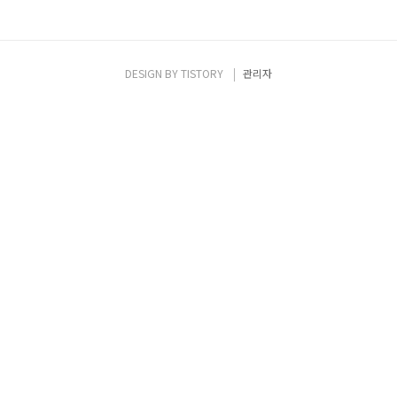
DESIGN BY
TISTORY
관리자