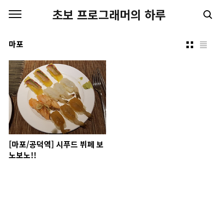
본문 바로가기
초보 프로그래머의 하루
마포
[마포/공덕역] 시푸드 뷔페 보
노보노!!