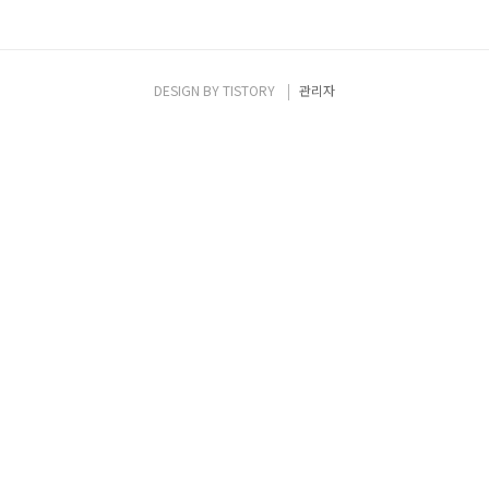
DESIGN BY
TISTORY
관리자