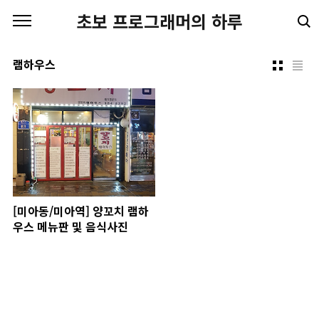
본문 바로가기
초보 프로그래머의 하루
램하우스
[미아동/미아역] 양꼬치 램하
우스 메뉴판 및 음식사진