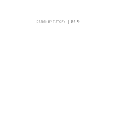
DESIGN BY
TISTORY
관리자