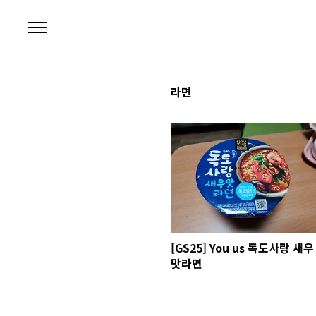
본문 바로가기
라면
[GS25] You us 독도사랑 새우
맛라면