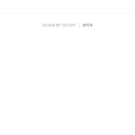
DESIGN BY
TISTORY
관리자