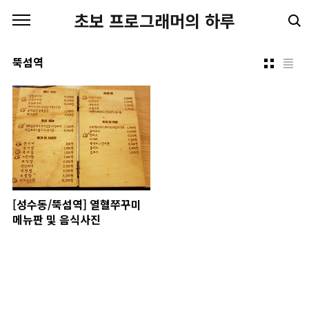
본문 바로가기
초보 프로그래머의 하루
뚝섬역
[성수동/뚝섬역] 열혈쭈꾸미
메뉴판 및 음식사진