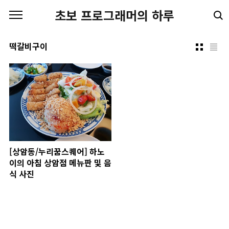
본문 바로가기
초보 프로그래머의 하루
떡갈비구이
[상암동/누리꿈스퀘어] 하노
이의 아침 상암점 메뉴판 및 음
식 사진