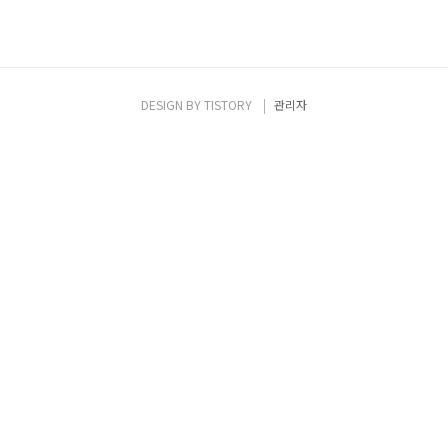
DESIGN BY
TISTORY
관리자