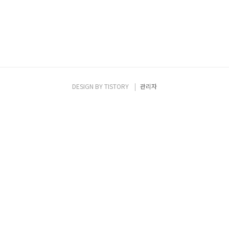
DESIGN BY
TISTORY
관리자