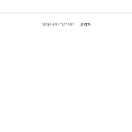
DESIGN BY
TISTORY
관리자