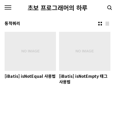
본문 바로가기
초보 프로그래머의 하루
동적쿼리
[iBatis] isNotEqual 사용법
[iBatis] isNotEmpty 태그
사용법