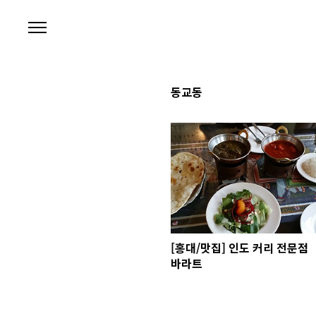
본문 바로가기
동교동
[홍대/맛집] 인도 커리 전문점
바라트