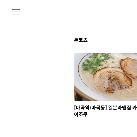
본문 바로가기
돈코츠
[마곡역/마곡동] 일본라멘집 카
이조쿠