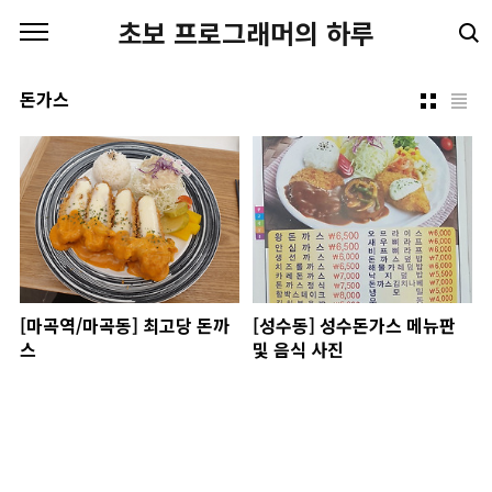
본문 바로가기
초보 프로그래머의 하루
돈가스
[마곡역/마곡동] 최고당 돈까
[성수동] 성수돈가스 메뉴판
스
및 음식 사진