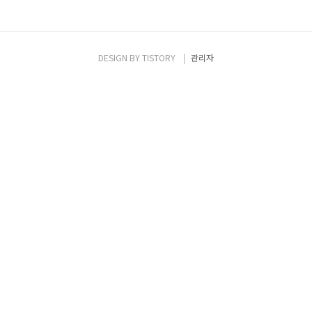
DESIGN BY
TISTORY
관리자