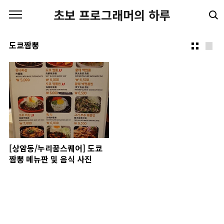
본문 바로가기
초보 프로그래머의 하루
도쿄짬뽕
[상암동/누리꿈스퀘어] 도쿄
짬뽕 메뉴판 및 음식 사진