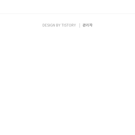
DESIGN BY
TISTORY
관리자