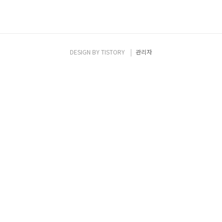
DESIGN BY
TISTORY
관리자