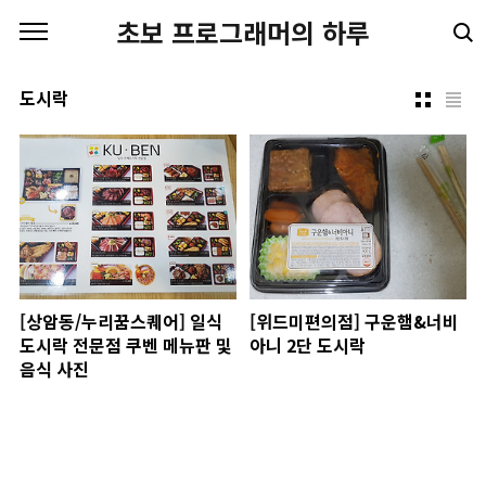
본문 바로가기
초보 프로그래머의 하루
도시락
[상암동/누리꿈스퀘어] 일식
[위드미편의점] 구운햄&너비
도시락 전문점 쿠벤 메뉴판 및
아니 2단 도시락
음식 사진