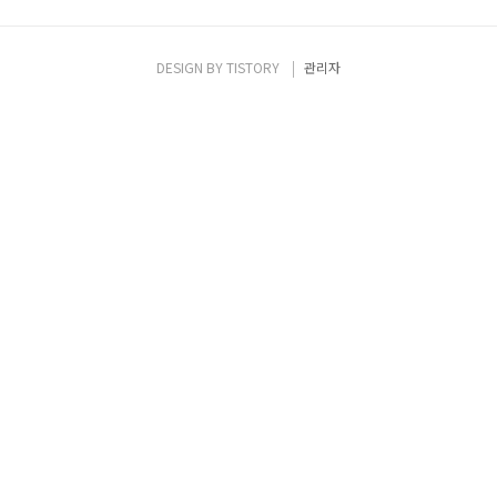
DESIGN BY
TISTORY
관리자