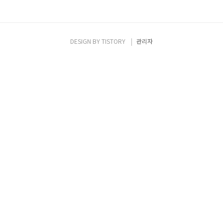
DESIGN BY
TISTORY
관리자