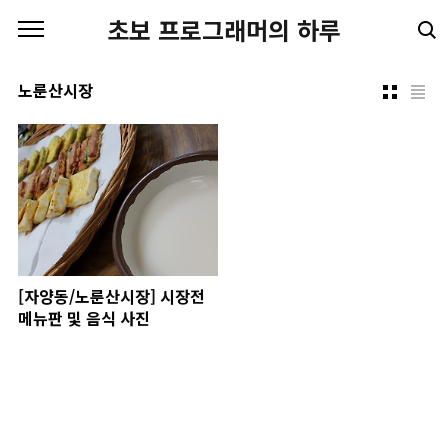
본문 바로가기
초보 프로그래머의 하루
노룬산시장
[자양동/노룬산시장] 시장전
메뉴판 및 음식 사진