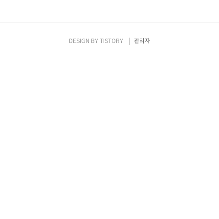
DESIGN BY
TISTORY
관리자