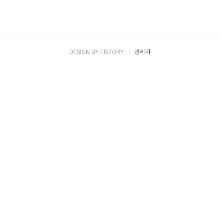
DESIGN BY
TISTORY
관리자