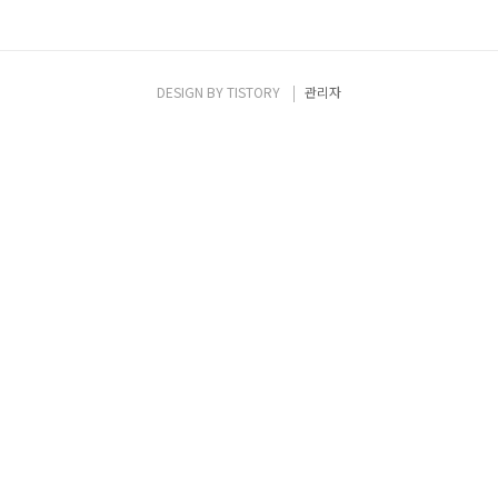
DESIGN BY
TISTORY
관리자