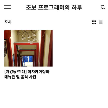
본문 바로가기
초보 프로그래머의 하루
꼬치
[자양동/건대] 이자카야청와
메뉴판 및 음식 사진