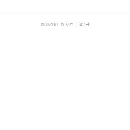
DESIGN BY
TISTORY
관리자