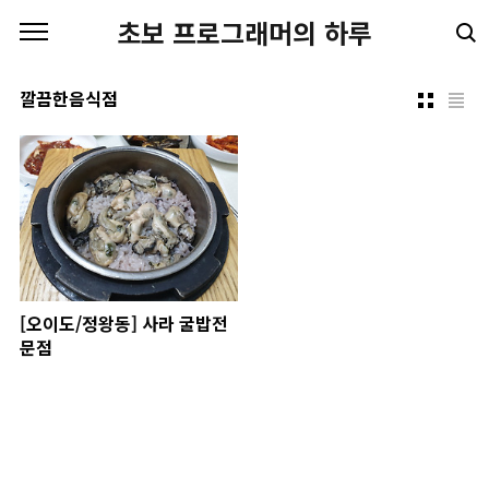
본문 바로가기
초보 프로그래머의 하루
깔끔한음식점
[오이도/정왕동] 사라 굴밥전
문점