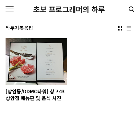
본문 바로가기
초보 프로그래머의 하루
깍두기볶음밥
[상암동/DDMC타워] 창고43
상암점 메뉴판 및 음식 사진