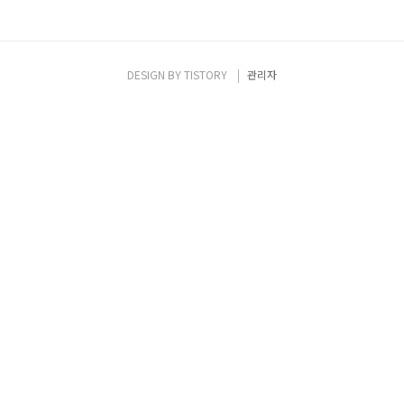
DESIGN BY
TISTORY
관리자