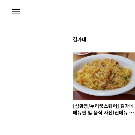
본문 바로가기
김가네
[상암동/누리꿈스퀘어] 김가네
메뉴판 및 음식 사진(신메뉴 적
용)