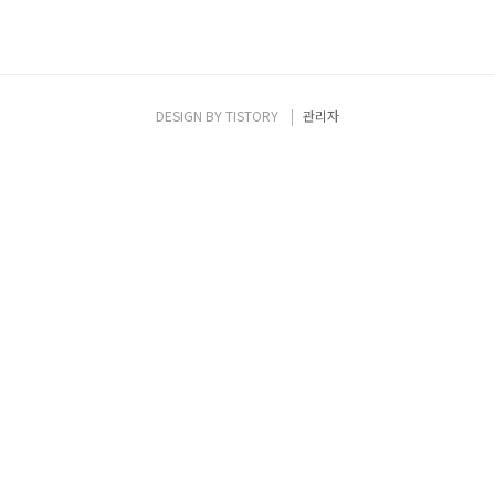
DESIGN BY
TISTORY
관리자