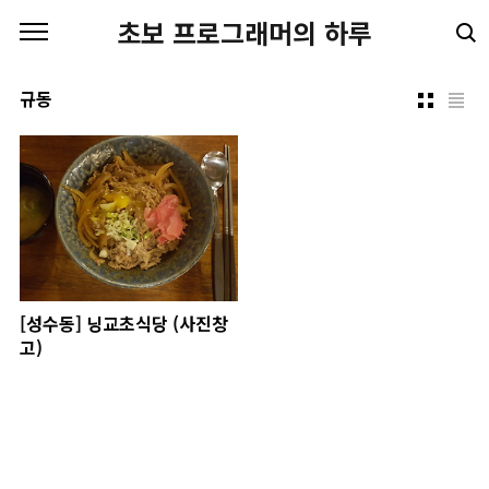
본문 바로가기
초보 프로그래머의 하루
규동
[성수동] 닝교초식당 (사진창
고)