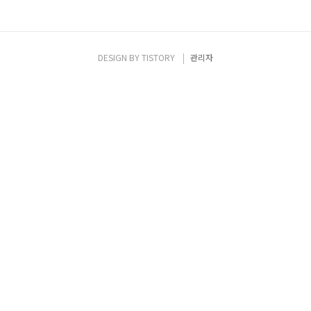
DESIGN BY
TISTORY
관리자