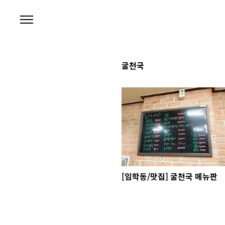
본문 바로가기
굴천국
[임학동/맛집] 굴천국 메뉴판