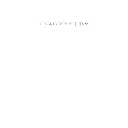
DESIGN BY
TISTORY
관리자