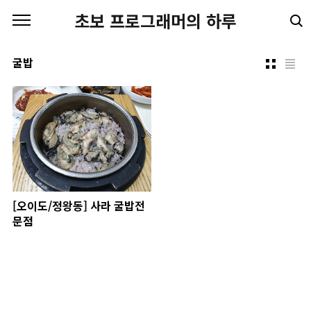
본문 바로가기
초보 프로그래머의 하루
굴밥
[오이도/정왕동] 사라 굴밥전
문점