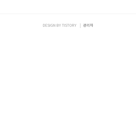
DESIGN BY
TISTORY
관리자