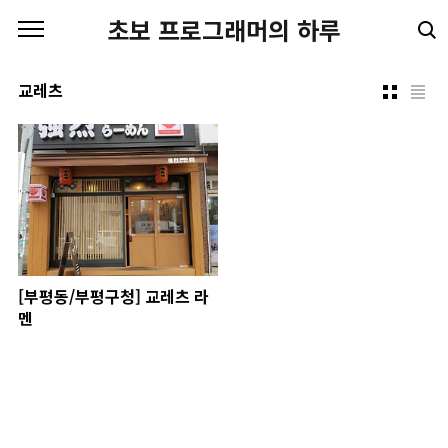
본문 바로가기
초보 프로그래머의 하루
교레츠
[부평동/부평구청] 교레츠 라
멘