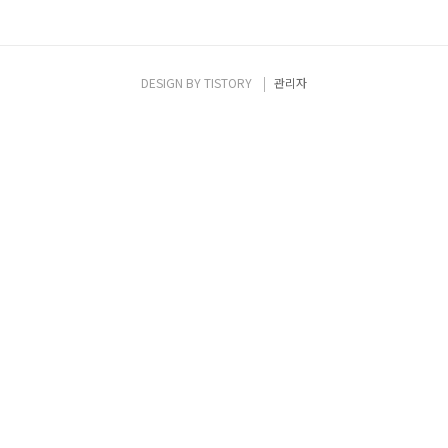
DESIGN BY
TISTORY
관리자