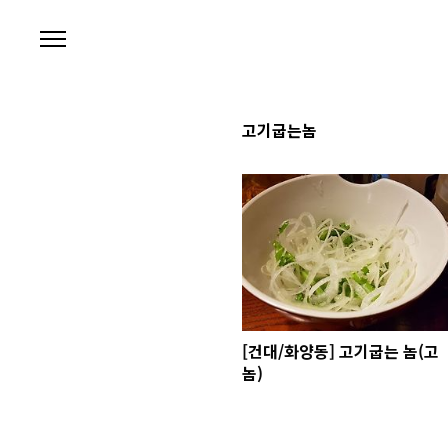
본문 바로가기
고기굽는놈
[건대/화양동] 고기굽는 놈(고
놈)