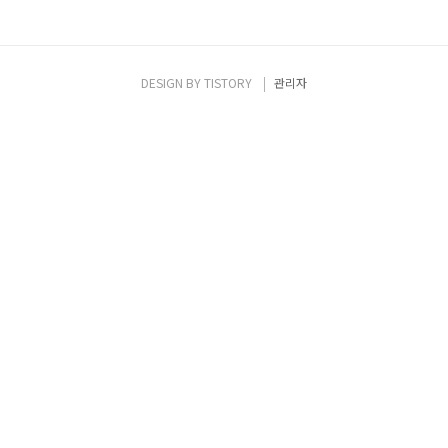
DESIGN BY
TISTORY
관리자