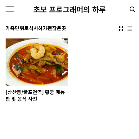
본문 바로가기
초보 프로그래머의 하루
가족단위로식사하기괜찮은곳
[삼산동/굴포천역] 황궁 메뉴
판 및 음식 사진