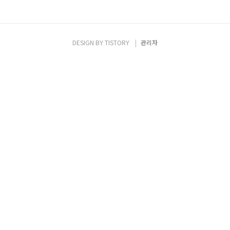
DESIGN BY
TISTORY
관리자