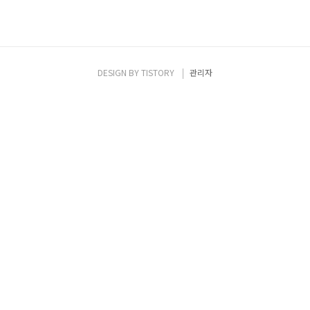
DESIGN BY
TISTORY
관리자