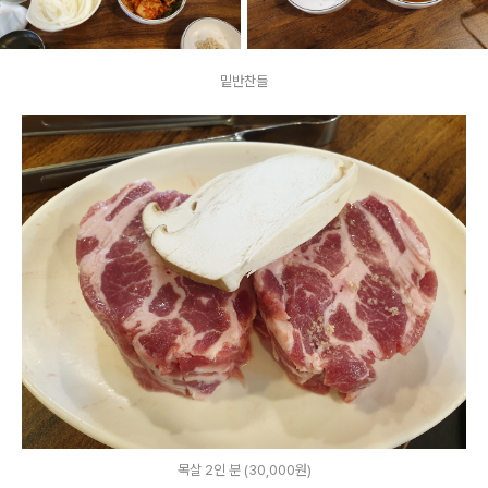
밑반찬들
목살 2인 분 (30,000원)