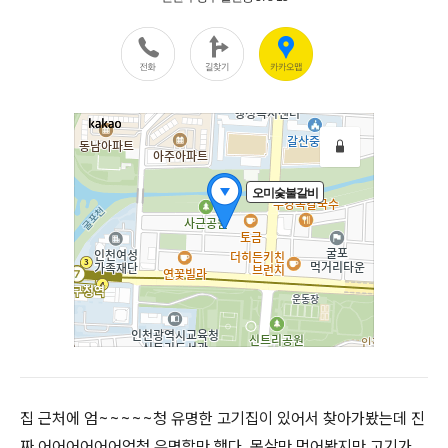
집 근처에 엄~~~~~청 유명한 고기집이 있어서 찾아가봤는데 진
짜 어어어어어어엄청 유명할만 했다. 목살만 먹어봤지만 고기가