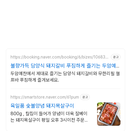
https://booking.naver.com/booking/6/bizes/106837
광고
0
불향가득 담양식 돼지갈비 푸짐하게 즐기는 두암예
찬!
두암예찬에서 제대로 즐기는 담양식 돼지갈비와 무한리필 샐
프바 푸짐하게 즐겨보세요.
https://smartstore.naver.com/61pum
광고
육일품 숯불양념 돼지목살구이
800g , 칼집이 들어가 양념이 더욱 잘베이
는 돼지목살구이 평일 오후 3시이전 주문건
당일 택배발송!