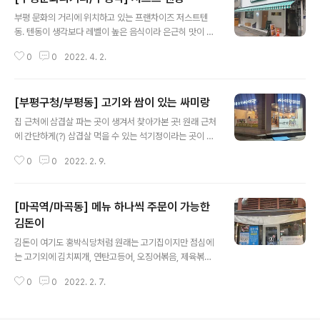
글 내용
부평 문화의 거리에 위치하고 있는 프랜차이즈 저스트텐
동. 텐동이 생각보다 레벨이 높은 음식이라 은근히 맛이 떨
어지는 집이 많은데 요즘엔 상향평준화가 됐는지 너무 맛
0
0
2022. 4. 2.
있게 먹었다. (맛이 좀 떨어지는 집이 생각보다 많았다.) 한
상 단품에는 새우튀김2, 꽈리고추튀김1, 김튀김1, 호박튀김
1, 느타리버섯 튀김1 이 들어가고 추가로 타카나라고 하는
[부평구청/부평동] 고기와 쌈이 있는 싸미랑
일본 갓절임?이 들어가는데 이게 또 일본에서 좋아했던 맛
글 내용
이라 너무 좋았었다.
집 근처에 삼겹살 파는 곳이 생겨서 찾아가본 곳! 원래 근처
에 간단하게(?) 삼겹살 먹을 수 있는 석기정이라는 곳이 있
었는데 장어집으로 바뀌면서 없어져서 슬펐다ㅜ 하지만 이
0
0
2022. 2. 9.
젠 싸미랑이 석기정을 대신해줄 것이다!
[마곡역/마곡동] 메뉴 하나씩 주문이 가능한
김돈이
글 내용
김돈이 여기도 홍박식당처럼 원래는 고기집이지만 점심에
는 고기외에 김치찌개, 연탄고등어, 오징어볶음, 제육볶음,
계란말이, 제주돼지 간장불백을 판다. 메뉴 구성도 좋아 한
0
0
2022. 2. 7.
번 가봤는데 제육과 김치찌개는 꽤 맛있었다.그래서 다음
에 또 가서 오징어볶음이나 연탄고등어도 먹어보려고 한
다.