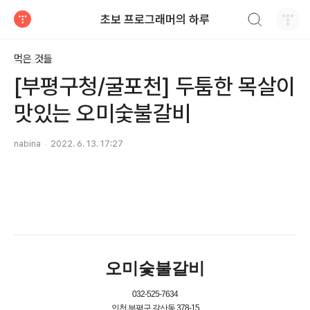
검색하기
초보 프로그래머의 하루
티스토리
먹은 것들
[부평구청/굴포천] 두툼한 목살이
맛있는 오미숯불갈비
nabina
2022. 6. 13. 17:27