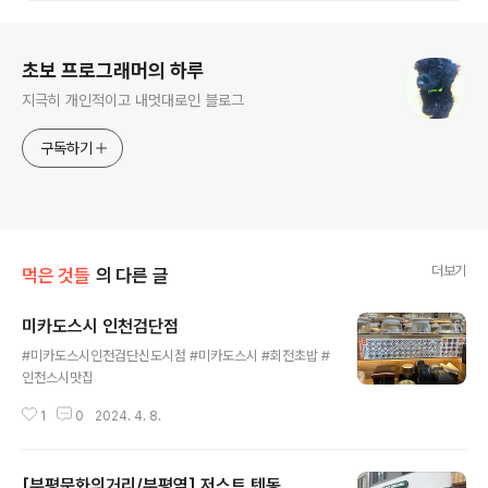
로그 정보
초보 프로그래머의 하루
지극히 개인적이고 내멋대로인 블로그
구독하기
더보기
먹은 것들
의 다른 글
미카도스시 인천검단점
글 내용
#미카도스시인천검단신도시점 #미카도스시 #회전초밥 #
인천스시맛집
1
0
2024. 4. 8.
[부평문화의거리/부평역] 저스트 텐동