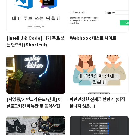
[IntelliJ & Code] 내가 주로 쓰
Webhook 테스트 사이트
는 단축키 (Shortcut)
[자양동/커먼그라운드/건대] 아
파란만장한 전세금 반환기 (아직
날로그키친 메뉴판 및 음식사진
끝나지 않은...)