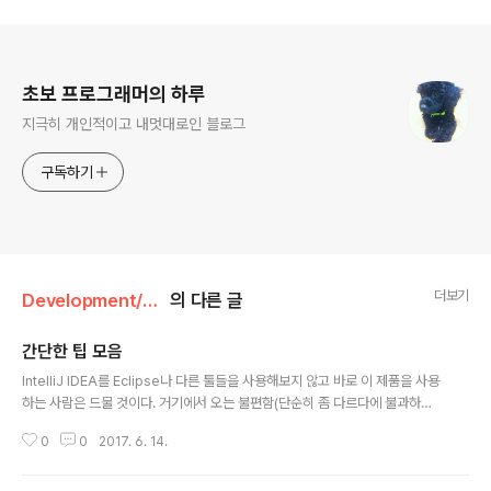
로그 정보
초보 프로그래머의 하루
지극히 개인적이고 내멋대로인 블로그
구독하기
더보기
Development/Tool
의 다른 글
간단한 팁 모음
글 내용
IntelliJ IDEA를 Eclipse나 다른 툴들을 사용해보지 않고 바로 이 제품을 사용
하는 사람은 드물 것이다. 거기에서 오는 불편함(단순히 좀 다르다에 불과하지
만)과 IntelliJ는 상용 프로그램이다 보니까 잘만들어져 있고, 많은 기능을 포함
0
0
2017. 6. 14.
하고 있어 오픈소스 툴에 비해서 좀 어렵다? 복잡하다고 느껴질 수 있을 것이다.
(나만 그러나..?ㅜㅜ) 여튼 그런 사용자를 위해서(본인을 위해서) 간단 간단한 팁
들을 모아놓으려고 한다. 링크가 없으면 글을 아직 안 쓴 것임 ㅋ대소문자 안 가