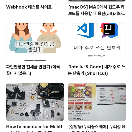
Webhook 테스트 사이트
[macOS] MAC에서 윈도우 키
보드를 사용할 때 옵션(alt)키와
커맨트키를 바꾸는 방법
파란만장한 전세금 반환기 (아직
[IntelliJ & Code] 내가 주로 쓰
끝나지 않은...)
는 단축키 (Shortcut)
How to maintain for Melitt
[상암동/누리꿈스퀘어] 누리정 메