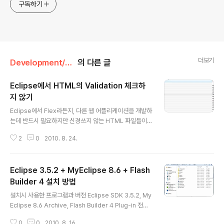
구독하기
더보기
Development/Tool
의 다른 글
Eclipse에서 HTML의 Validation 체크하
지 않기
글 내용
Eclipse에서 Flex라든지, 다른 웹 어플리케이션을 개발하
는데 반드시 필요하지만 신경쓰지 않는 HTML 파일들이
꼭 존재한다. Flex 같은 경우엔 HTML 파일이 반드시 필
2
0
2010. 8. 24.
요하지만 자동으로 생성된 뒤에 잘 안 고치고, 잘 신경쓰지
않는다. 그런데 Eclipse 버전을 바꾸면서 HTML의Valid
ation을 체크하게 됐다. 체크하는 거야 상관 없지만 에러를
Eclipse 3.5.2 + MyEclipse 8.6 + Flash
내뿜기 때문에 여간 신경쓰이는 게 아니다. 그. 래. 서 !! HT
ML파일의 Validation 체크는 아예 안 하도록 만들 것이
Builder 4 설치 방법
글 내용
다. [ 그림 1. 에러 유발자 HTML ] 프로젝트 각각의 설정?
설치시 사용한 프로그램과 버전 Eclipse SDK 3.5.2, My
or Eclipse 통째 설정?HTML의 Validation 체크를 프로
Eclipse 8.6 Archive, Flash Builder 4 Plug-in 전체
젝트 단위로 설정할 수도 있고, Eclipse 단위로 설정할 수
적인 흐름1. Eclipse SDK 3.5.2 설치 2. MyEclipse 8.
도 있다. 전자나..
0
0
2010. 8. 16.